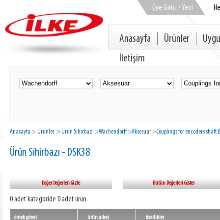
Üye Girişi / Yeni
H
Üye
Anasayfa
Ürünler
Uygu
İletişim
Anasayfa
>
Ürünler
> Ürün Sihirbazı
>
Wachendorff
>
Aksesuar
>
Couplings for encoders shaft
Ürün Sihirbazı - DSK38
Değer Değerleri Gizle
Bütün Değerleri Göster
0 adet kategoride 0 adet ürün
örnek görsel
ürün ailesi
özellikler