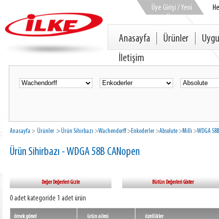
Üye Girişi / Yeni
H
Üye
Anasayfa
Ürünler
Uygu
İletişim
Anasayfa
>
Ürünler
> Ürün Sihirbazı
>
Wachendorff
>
Enkoderler
>
Absolute
>
Milli
>
WDGA 58B
Ürün Sihirbazı - WDGA 58B CANopen
Değer Değerleri Gizle
Bütün Değerleri Göster
0 adet kategoride 1 adet ürün
örnek görsel
ürün ailesi
özellikler