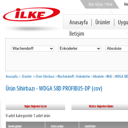
Üye Girişi / Yeni
H
Üye
Anasayfa
Ürünler
Uygu
İletişim
Anasayfa
>
Ürünler
> Ürün Sihirbazı
>
Wachendorff
>
Enkoderler
>
Absolute
>
Milli
>
WDGA 58D 
Ürün Sihirbazı - WDGA 58D PROFIBUS-DP (cov)
Değer Değerleri Gizle
Bütün Değerleri Göster
0 adet kategoride 1 adet ürün
örnek görsel
ürün ailesi
özellikler