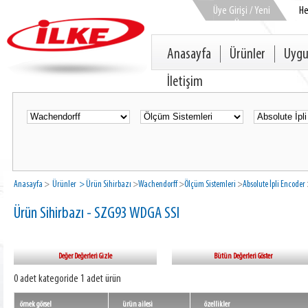
Üye Girişi / Yeni
H
Üye
Anasayfa
Ürünler
Uygu
İletişim
Anasayfa
>
Ürünler
> Ürün Sihirbazı
>
Wachendorff
>
Ölçüm Sistemleri
>
Absolute İpli Encoder
Ürün Sihirbazı - SZG93 WDGA SSI
Değer Değerleri Gizle
Bütün Değerleri Göster
0 adet kategoride 1 adet ürün
örnek görsel
ürün ailesi
özellikler