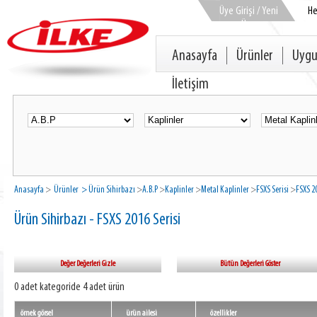
Üye Girişi / Yeni
H
Üye
Anasayfa
Ürünler
Uygu
İletişim
Anasayfa
>
Ürünler
> Ürün Sihirbazı
>
A.B.P
>
Kaplinler
>
Metal Kaplinler
>
FSXS Serisi
>
FSXS 20
Ürün Sihirbazı - FSXS 2016 Serisi
Değer Değerleri Gizle
Bütün Değerleri Göster
0 adet kategoride 4 adet ürün
örnek görsel
ürün ailesi
özellikler