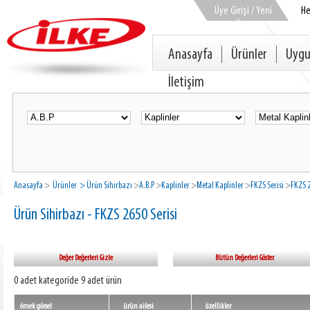
Üye Girişi / Yeni
H
Üye
Anasayfa
Ürünler
Uygu
İletişim
Anasayfa
>
Ürünler
> Ürün Sihirbazı
>
A.B.P
>
Kaplinler
>
Metal Kaplinler
>
FKZS Serisi
>
FKZS 2
Ürün Sihirbazı - FKZS 2650 Serisi
Değer Değerleri Gizle
Bütün Değerleri Göster
0 adet kategoride 9 adet ürün
örnek görsel
ürün ailesi
özellikler