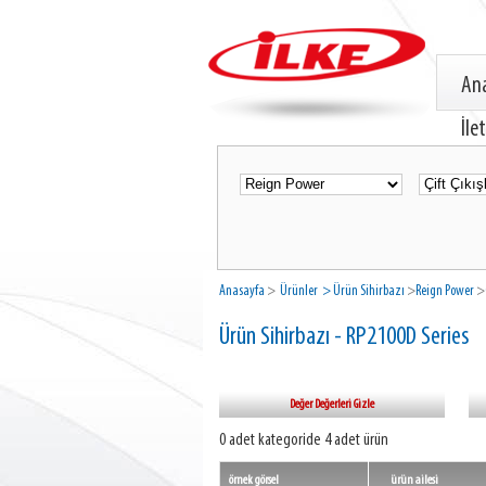
An
İle
Anasayfa
>
Ürünler
> Ürün Sihirbazı
>
Reign Power
>
Ürün Sihirbazı - RP2100D Series
Değer Değerleri Gizle
0 adet kategoride 4 adet ürün
örnek görsel
ürün ailesi