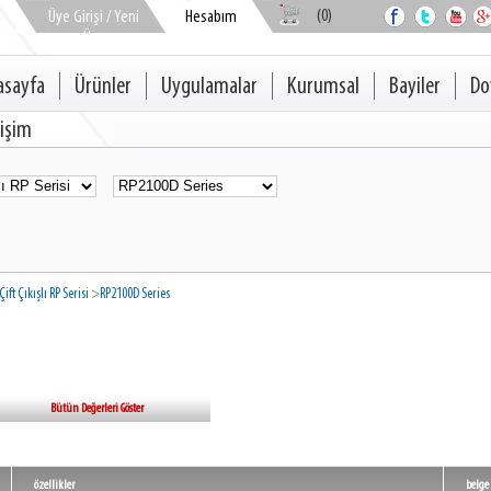
(0)
Üye Girişi / Yeni
Hesabım
Üye
asayfa
Ürünler
Uygulamalar
Kurumsal
Bayiler
Do
tişim
Çift Çıkışlı RP Serisi
>
RP2100D Series
Bütün Değerleri Göster
özellikler
belge