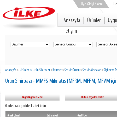
Üye Girişi / Yeni
H
Üye
Anasayfa
Ürünler
Uygu
İletişim
Anasayfa
>
Ürünler
> Ürün Sihirbazı
>
Baumer
>
Sensör Grubu
>
Sensör Aksesuar
>
Ölçüm ve Tes
Ürün Sihirbazı - MMFS Mıknatıs (MFRM, MFFM, MFVM için
Değer Değerleri Gizle
Bütün Değerleri Göster
0 adet kategoride 1 adet ürün
örnek görsel
ürün ailesi
özellikler