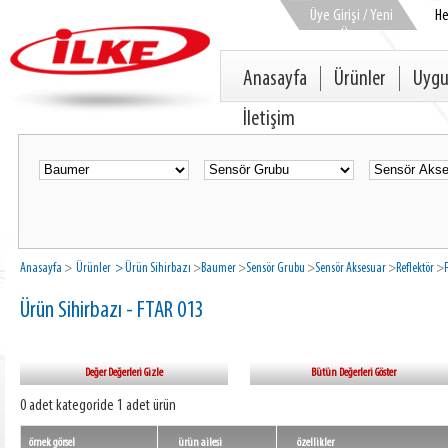
Üye Girişi / Yeni
H
Üye
Anasayfa
Ürünler
Uygu
İletişim
Anasayfa
>
Ürünler
> Ürün Sihirbazı
>
Baumer
>
Sensör Grubu
>
Sensör Aksesuar
>
Reflektör
>
Ürün Sihirbazı - FTAR 013
Değer Değerleri Gizle
Bütün Değerleri Göster
0 adet kategoride 1 adet ürün
örnek görsel
ürün ailesi
özellikler