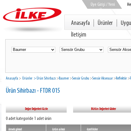
Üye Girişi / Yeni
H
Üye
Anasayfa
Ürünler
Uygu
İletişim
Anasayfa
>
Ürünler
> Ürün Sihirbazı
>
Baumer
>
Sensör Grubu
>
Sensör Aksesuar
>
Reflektör
>
Ürün Sihirbazı - FTDR 015
Değer Değerleri Gizle
Bütün Değerleri Göster
0 adet kategoride 1 adet ürün
örnek görsel
ürün ailesi
özellikler