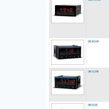
OMM 323UNI
OM 402UNI
OM 502PM
OM 502DC