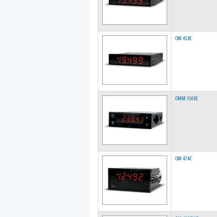
OM 45DC
OMM 350DC
OM 47AC