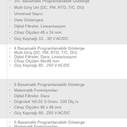
·
3½- Basamaklı Programlanabilir Gösterge
·
Multi Giriş Uni (DC, PM, RTD, T/C, DU)
·
Universal Sayıcı
·
Data Göstergesi
·
Dijital Filtreler, Linearizasyon
·
Cihaz Ölçüleri 48 x 24 mm
·
Güç Kaynağı 10…30 V AC/DC
·
4 Basamaklı Programlanabilir Gösterge
·
Multi Giriş (DC, PM, RTD, T/C, DU)
·
Dijital Filtreler, Dara, Linearizasyon
·
Cihaz Ölçüleri 96x48 mm
·
Güç Kaynağı 80...250 V AC/DC
·
5 Basamaklı Programlanabilir Gösterge
·
Matematik Fonksiyonları
·
Dijital Filtreler, Dara
·
Doğruluk %0,02 S Oranı: 100 Ölç./s
·
Cihaz Ölçüleri 96 x 48 mm
·
Güç Kaynağı 80...250 V AC/DC
·
5 Basamaklı Programlanabilir Gösterge
·
Matematik Fonksiyonları