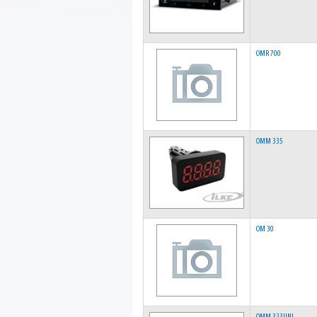
OMR 700
OMM 335
OM 30