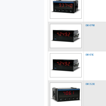
OM 47PM
OM 47DC
OM 352DC