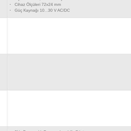
·
Cihaz Ölçüleri 72x24 mm
·
Güç Kaynağı 10...30 V AC/DC