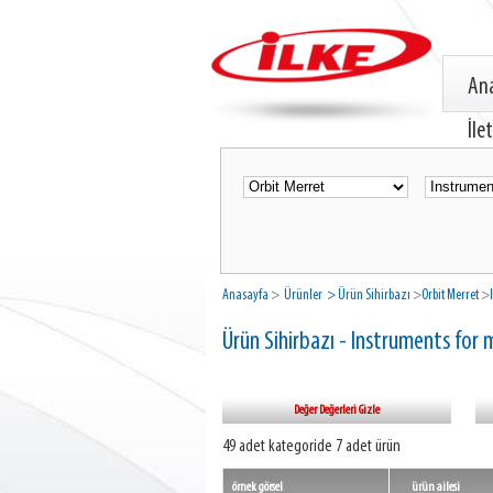
An
İle
Anasayfa
>
Ürünler
> Ürün Sihirbazı
>
Orbit Merret
>
Ürün Sihirbazı - Instruments for
Değer Değerleri Gizle
49 adet kategoride 7 adet ürün
örnek görsel
ürün ailesi