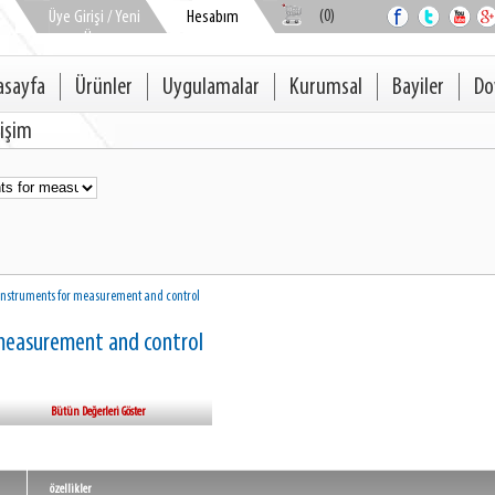
(0)
Üye Girişi / Yeni
Hesabım
Üye
asayfa
Ürünler
Uygulamalar
Kurumsal
Bayiler
Do
tişim
Instruments for measurement and control
 measurement and control
Bütün Değerleri Göster
özellikler