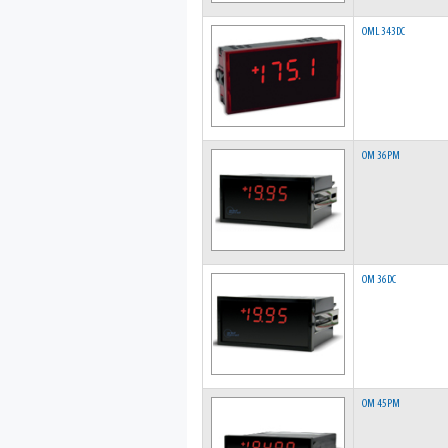
OML 343DC
OM 36PM
OM 36DC
OM 45PM