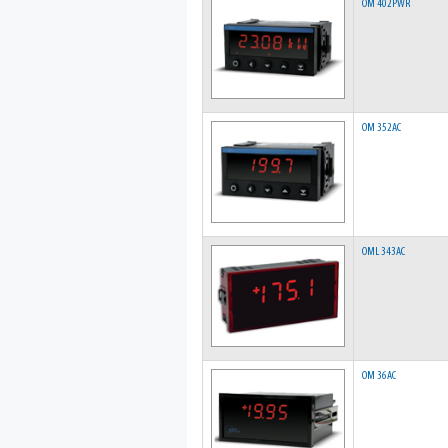
OM 402PWR
OM 352AC
OML 343AC
OM 36AC