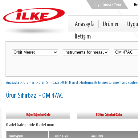
Üye Girişi / Yeni
H
Üye
Anasayfa
Ürünler
Uygu
İletişim
Anasayfa
>
Ürünler
> Ürün Sihirbazı
>
Orbit Merret
>
Instruments for measurement and control
Ürün Sihirbazı - OM 47AC
Değer Değerleri Gizle
Bütün Değerleri Göster
0 adet kategoride 0 adet ürün
örnek görsel
ürün ailesi
özellikler