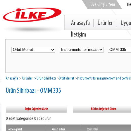
Üye Girişi / Yeni
H
Üye
Anasayfa
Ürünler
Uygu
İletişim
Anasayfa
>
Ürünler
> Ürün Sihirbazı
>
Orbit Merret
>
Instruments for measurement and control
Ürün Sihirbazı - OMM 335
Değer Değerleri Gizle
Bütün Değerleri Göster
0 adet kategoride 0 adet ürün
örnek görsel
ürün ailesi
özellikler