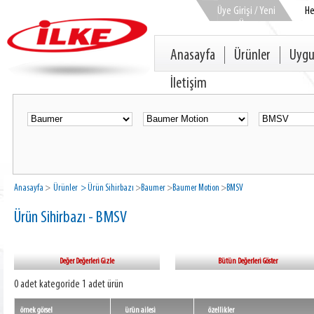
Üye Girişi / Yeni
H
Üye
Anasayfa
Ürünler
Uygu
İletişim
Anasayfa
>
Ürünler
> Ürün Sihirbazı
>
Baumer
>
Baumer Motion
>
BMSV
Ürün Sihirbazı - BMSV
Değer Değerleri Gizle
Bütün Değerleri Göster
0 adet kategoride 1 adet ürün
örnek görsel
ürün ailesi
özellikler