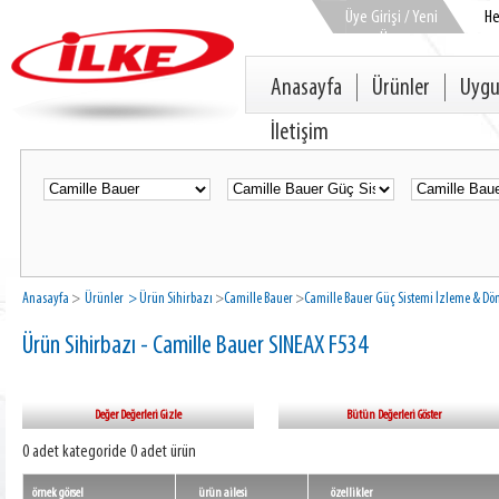
Üye Girişi / Yeni
H
Üye
Anasayfa
Ürünler
Uygu
İletişim
Anasayfa
>
Ürünler
> Ürün Sihirbazı
>
Camille Bauer
>
Camille Bauer Güç Sistemi İzleme & Dö
Ürün Sihirbazı - Camille Bauer SINEAX F534
Değer Değerleri Gizle
Bütün Değerleri Göster
0 adet kategoride 0 adet ürün
örnek görsel
ürün ailesi
özellikler