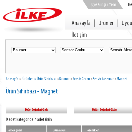
Üye Girişi / Yeni
H
Üye
Anasayfa
Ürünler
Uygu
İletişim
Anasayfa
>
Ürünler
> Ürün Sihirbazı
>
Baumer
>
Sensör Grubu
>
Sensör Aksesuar
>
Magnet
Ürün Sihirbazı - Magnet
Değer Değerleri Gizle
Bütün Değerleri Göster
0 adet kategoride 4 adet ürün
örnek görsel
ürün ailesi
özellikler