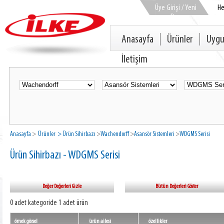
Üye Girişi / Yeni
H
Üye
Anasayfa
Ürünler
Uygu
İletişim
Anasayfa
>
Ürünler
> Ürün Sihirbazı
>
Wachendorff
>
Asansör Sistemleri
>
WDGMS Serisi
Ürün Sihirbazı - WDGMS Serisi
Değer Değerleri Gizle
Bütün Değerleri Göster
0 adet kategoride 1 adet ürün
örnek görsel
ürün ailesi
özellikler