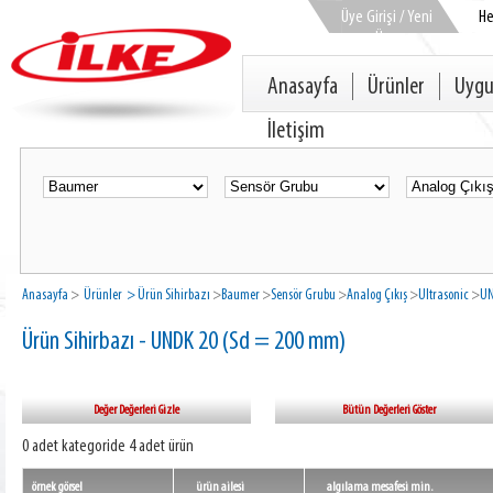
Üye Girişi / Yeni
H
Üye
Anasayfa
Ürünler
Uygu
İletişim
Anasayfa
>
Ürünler
> Ürün Sihirbazı
>
Baumer
>
Sensör Grubu
>
Analog Çıkış
>
Ultrasonic
>
UN
Ürün Sihirbazı - UNDK 20 (Sd = 200 mm)
Değer Değerleri Gizle
Bütün Değerleri Göster
0 adet kategoride 4 adet ürün
örnek görsel
ürün ailesi
algılama mesafesi min.