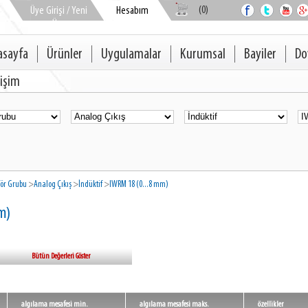
(0)
Üye Girişi / Yeni
Hesabım
Üye
asayfa
Ürünler
Uygulamalar
Kurumsal
Bayiler
Do
tişim
ör Grubu
>
Analog Çıkış
>
İndüktif
>
IWRM 18 (0...8 mm)
mm)
Bütün Değerleri Göster
algılama mesafesi min.
algılama mesafesi maks.
özellikler