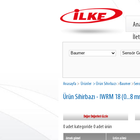
An
İle
Anasayfa
>
Ürünler
> Ürün Sihirbazı
>
Baumer
>
Sens
Ürün Sihirbazı - IWRM 18 (0...8 
Değer Değerleri Gizle
0 adet kategoride 0 adet ürün
örnek görsel
ürün ailesi