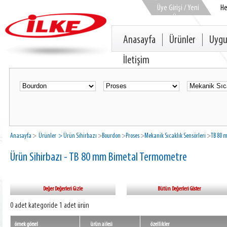
Üye Girişi / Yeni
H
Üye
Anasayfa
Ürünler
Uygu
İletişim
Anasayfa
>
Ürünler
> Ürün Sihirbazı
>
Bourdon
>
Proses
>
Mekanik Sıcaklık Sensörleri
>
TB 80 
Ürün Sihirbazı - TB 80 mm Bimetal Termometre
Değer Değerleri Gizle
Bütün Değerleri Göster
0 adet kategoride 1 adet ürün
örnek görsel
ürün ailesi
özellikler