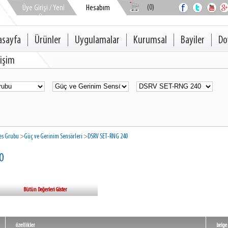
(0)
Üye Girişi / Yeni
Hesabım
Üye
asayfa
Ürünler
Uygulamalar
Kurumsal
Bayiler
Do
tişim
es Grubu
>
Güç ve Gerinim Sensörleri
>
DSRV SET-RNG 240
0
Bütün Değerleri Göster
özellikler
belge