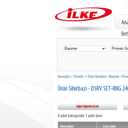
An
İle
Anasayfa
>
Ürünler
> Ürün Sihirbazı
>
Baumer
>
Pros
Ürün Sihirbazı - DSRV SET-RNG 24
Değer Değerleri Gizle
0 adet kategoride 1 adet ürün
örnek görsel
ürün ailesi