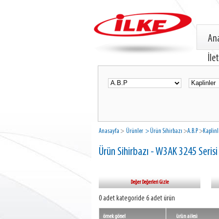
An
İle
Anasayfa
>
Ürünler
> Ürün Sihirbazı
>
A.B.P
>
Kaplinl
Ürün Sihirbazı - W3AK 3245 Serisi
Değer Değerleri Gizle
0 adet kategoride 6 adet ürün
örnek görsel
ürün ailesi