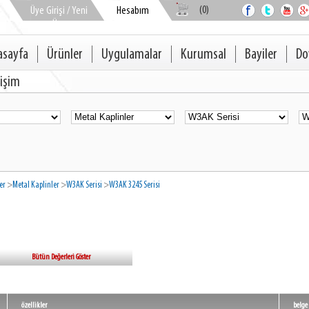
(0)
Üye Girişi / Yeni
Hesabım
Üye
asayfa
Ürünler
Uygulamalar
Kurumsal
Bayiler
Do
tişim
er
>
Metal Kaplinler
>
W3AK Serisi
>
W3AK 3245 Serisi
Bütün Değerleri Göster
özellikler
belge