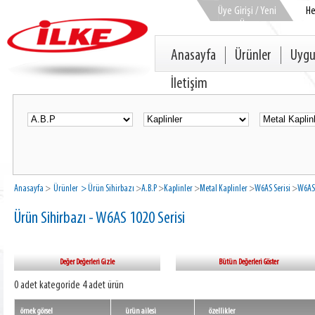
Üye Girişi / Yeni
H
Üye
Anasayfa
Ürünler
Uygu
İletişim
Anasayfa
>
Ürünler
> Ürün Sihirbazı
>
A.B.P
>
Kaplinler
>
Metal Kaplinler
>
W6AS Serisi
>
W6AS 
Ürün Sihirbazı - W6AS 1020 Serisi
Değer Değerleri Gizle
Bütün Değerleri Göster
0 adet kategoride 4 adet ürün
örnek görsel
ürün ailesi
özellikler