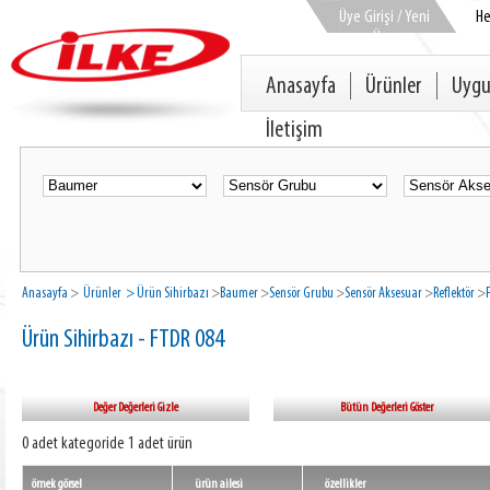
Üye Girişi / Yeni
H
Üye
Anasayfa
Ürünler
Uygu
İletişim
Anasayfa
>
Ürünler
> Ürün Sihirbazı
>
Baumer
>
Sensör Grubu
>
Sensör Aksesuar
>
Reflektör
>
Ürün Sihirbazı - FTDR 084
Değer Değerleri Gizle
Bütün Değerleri Göster
0 adet kategoride 1 adet ürün
örnek görsel
ürün ailesi
özellikler