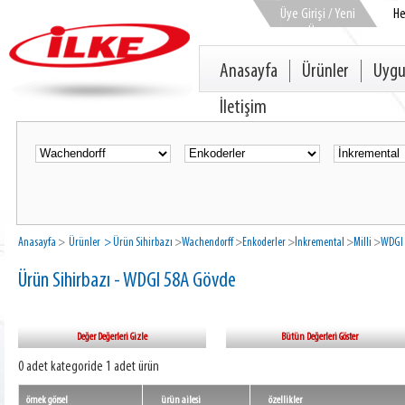
Üye Girişi / Yeni
H
Üye
Anasayfa
Ürünler
Uygu
İletişim
Anasayfa
>
Ürünler
> Ürün Sihirbazı
>
Wachendorff
>
Enkoderler
>
İnkremental
>
Milli
>
WDGI 
Ürün Sihirbazı - WDGI 58A Gövde
Değer Değerleri Gizle
Bütün Değerleri Göster
0 adet kategoride 1 adet ürün
örnek görsel
ürün ailesi
özellikler