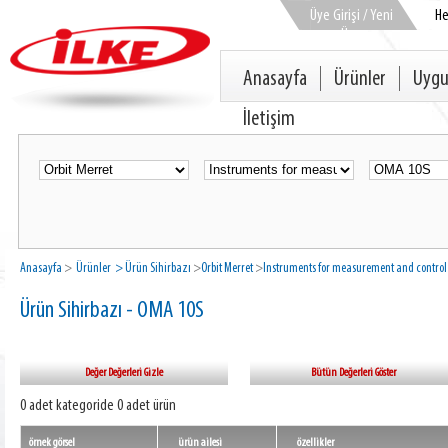
Üye Girişi / Yeni
H
Üye
Anasayfa
Ürünler
Uygu
İletişim
Anasayfa
>
Ürünler
> Ürün Sihirbazı
>
Orbit Merret
>
Instruments for measurement and control
Ürün Sihirbazı - OMA 10S
Değer Değerleri Gizle
Bütün Değerleri Göster
0 adet kategoride 0 adet ürün
örnek görsel
ürün ailesi
özellikler