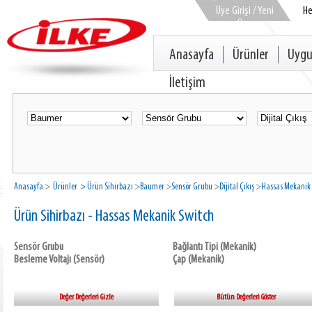
Üye Girişi / Yeni
H
Üye
Anasayfa
Ürünler
Uygu
İletişim
Anasayfa
>
Ürünler
> Ürün Sihirbazı
>
Baumer
>
Sensör Grubu
>
Dijital Çıkış
>
Hassas Mekanik
Ürün Sihirbazı - Hassas Mekanik Switch
Sensör Grubu
Bağlantı Tipi (Mekanik)
Besleme Voltajı (Sensör)
Çap (Mekanik)
Değer Değerleri Gizle
Bütün Değerleri Göster