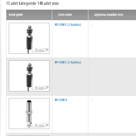
13 adet kategoride 148 adet ürün
örnek görsel
ürün ailesi
algılama mesafesi min.
MY-COM E (2 Kablolu)
-
MY-COM E (3 Kablolu)
-
MY-COM H
-