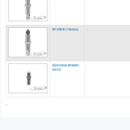
MY-COM M (3 Kablolu)
-
DİĞER HASSAS MEKANİK
-
SWITCH
-