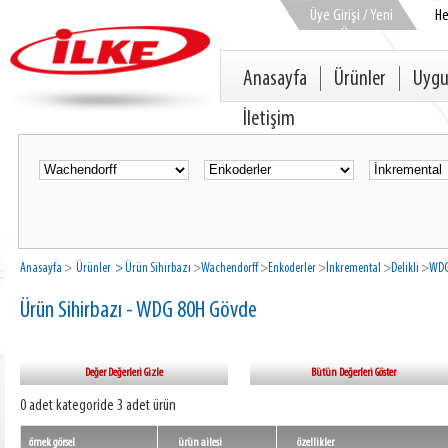
Üye Girişi / Yeni
H
Üye
Anasayfa
Ürünler
Uygu
İletişim
Anasayfa
>
Ürünler
> Ürün Sihirbazı
>
Wachendorff
>
Enkoderler
>
İnkremental
>
Delikli
>
WDG
Ürün Sihirbazı - WDG 80H Gövde
Değer Değerleri Gizle
Bütün Değerleri Göster
0 adet kategoride 3 adet ürün
örnek görsel
ürün ailesi
özellikler