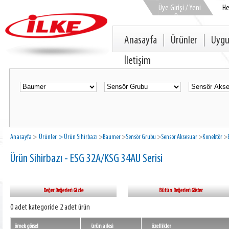
Üye Girişi / Yeni
H
Üye
Anasayfa
Ürünler
Uygu
İletişim
Anasayfa
>
Ürünler
> Ürün Sihirbazı
>
Baumer
>
Sensör Grubu
>
Sensör Aksesuar
>
Konektör
>
Ürün Sihirbazı - ESG 32A/KSG 34AU Serisi
Değer Değerleri Gizle
Bütün Değerleri Göster
0 adet kategoride 2 adet ürün
örnek görsel
ürün ailesi
özellikler