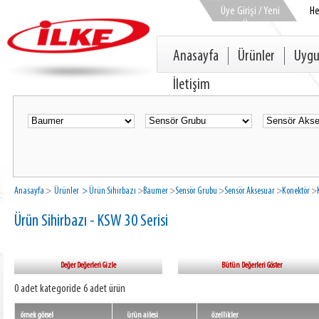
Üye Girişi / Yeni
H
Üye
Anasayfa
Ürünler
Uygu
İletişim
Anasayfa
>
Ürünler
> Ürün Sihirbazı
>
Baumer
>
Sensör Grubu
>
Sensör Aksesuar
>
Konektör
>
Ürün Sihirbazı - KSW 30 Serisi
Değer Değerleri Gizle
Bütün Değerleri Göster
0 adet kategoride 6 adet ürün
örnek görsel
ürün ailesi
özellikler