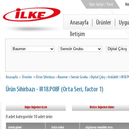
Üye Girişi / Yeni
H
Üye
Anasayfa
Ürünler
Uygu
İletişim
Anasayfa
>
Ürünler
> Ürün Sihirbazı
>
Baumer
>
Sensör Grubu
>
Dijital Çıkış
>
İndüktif
>
IR18.P
Ürün Sihirbazı - IR18.P08F (Orta Seri, factor 1)
Değer Değerleri Gizle
Bütün Değerleri Göster
0 adet kategoride 10 adet ürün
örnek görsel
ürün ailesi
algılama mesafesi min.