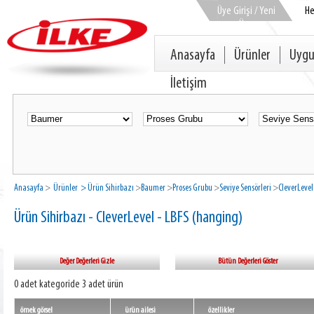
Üye Girişi / Yeni
H
Üye
Anasayfa
Ürünler
Uygu
İletişim
Anasayfa
>
Ürünler
> Ürün Sihirbazı
>
Baumer
>
Proses Grubu
>
Seviye Sensörleri
>
CleverLevel
Ürün Sihirbazı - CleverLevel - LBFS (hanging)
Değer Değerleri Gizle
Bütün Değerleri Göster
0 adet kategoride 3 adet ürün
örnek görsel
ürün ailesi
özellikler