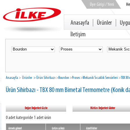
Üye Girişi / Yeni
H
Üye
Anasayfa
Ürünler
Uygu
İletişim
Anasayfa
>
Ürünler
> Ürün Sihirbazı
>
Bourdon
>
Proses
>
Mekanik Sıcaklık Sensörleri
>
TBX 80
Ürün Sihirbazı - TBX 80 mm Bimetal Termometre (Konik d
Değer Değerleri Gizle
Bütün Değerleri Göster
0 adet kategoride 1 adet ürün
örnek görsel
ürün ailesi
özellikler