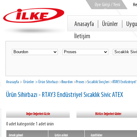
Üye Girişi / Yeni
H
Üye
Anasayfa
Ürünler
Uygu
İletişim
Anasayfa
>
Ürünler
> Ürün Sihirbazı
>
Bourdon
>
Proses
>
Sıcaklık Siviçleri
>
RTAY3 Endüstriyel 
Ürün Sihirbazı - RTAY3 Endüstriyel Sıcaklık Sivic ATEX
Değer Değerleri Gizle
Bütün Değerleri Göster
0 adet kategoride 1 adet ürün
örnek görsel
ürün ailesi
özellikler