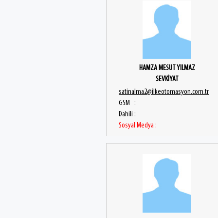
HAMZA MESUT YILMAZ
SEVKİYAT
satinalma2@ilkeotomasyon.com.tr
GSM :
Dahili :
Sosyal Medya :