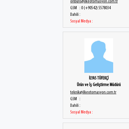
onburo@ilkeotomasyon.com.tr
GSM : 0 (+90542) 5578034
Dahili :
Sosyal Medya :
İLYAS TÜFEKÇİ
Ürün ve İş Geliştirme Müdürü
teknik@ilkeotomasyon.com.tr
GSM :
Dahili :
Sosyal Medya :