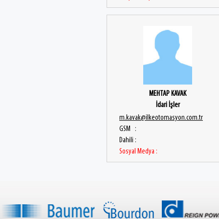
MEHTAP KAVAK
İdari İşler
m.kavak@ilkeotomasyon.com.tr
GSM :
Dahili :
Sosyal Medya :