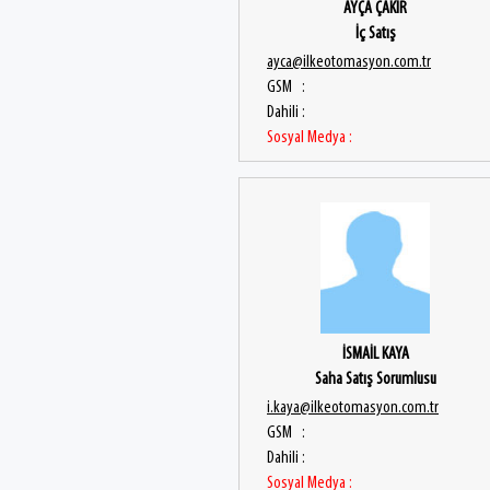
AYÇA ÇAKIR
İç Satış
ayca@ilkeotomasyon.com.tr
GSM :
Dahili :
Sosyal Medya :
İSMAİL KAYA
Saha Satış Sorumlusu
i.kaya@ilkeotomasyon.com.tr
GSM :
Dahili :
Sosyal Medya :