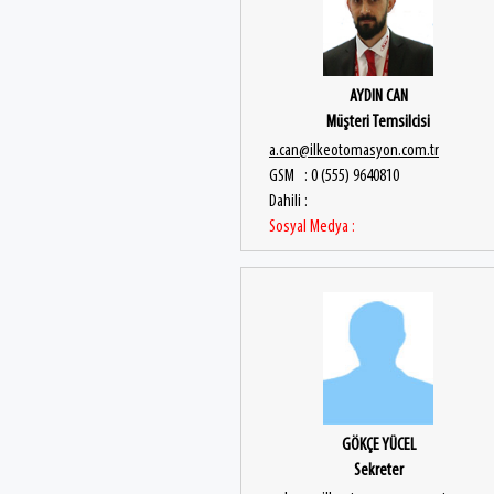
AYDIN CAN
Müşteri Temsilcisi
a.can@ilkeotomasyon.com.tr
GSM : 0 (555) 9640810
Dahili :
Sosyal Medya :
GÖKÇE YÜCEL
Sekreter