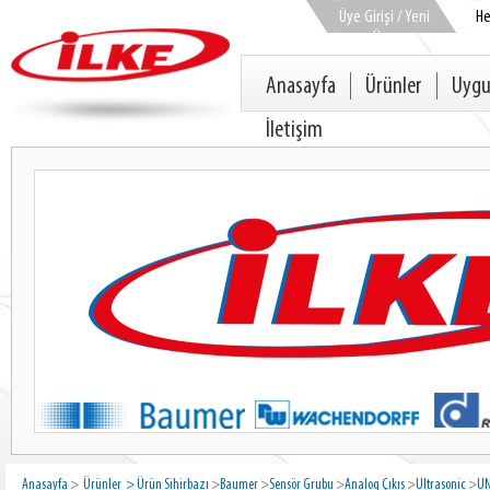
Üye Girişi / Yeni
H
Üye
Anasayfa
Ürünler
Uygu
İletişim
Anasayfa
>
Ürünler
> Ürün Sihirbazı
>
Baumer
>
Sensör Grubu
>
Analog Çıkış
>
Ultrasonic
>
UN