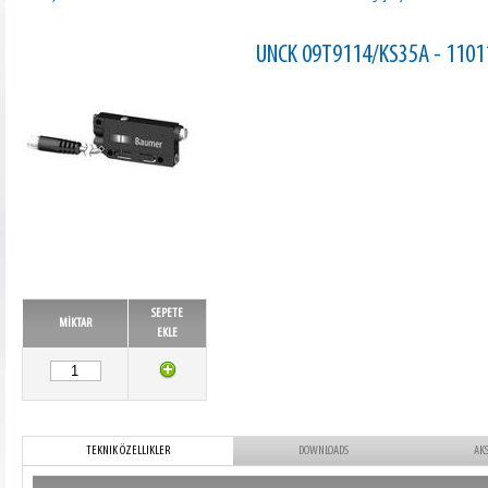
UNCK 09T9114/KS35A - 11011
SEPETE
MİKTAR
EKLE
TEKNIK ÖZELLIKLER
DOWNLOADS
AK