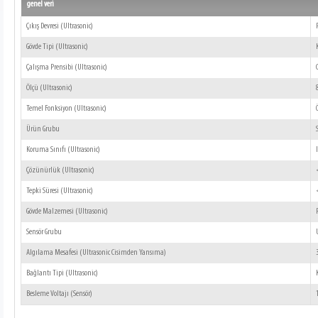
genel veri
Çıkış Devresi (Ultrasonic)
Gövde Tipi (Ultrasonic)
Çalışma Prensibi (Ultrasonic)
Ölçü (Ultrasonic)
Temel Fonksiyon (Ultrasonic)
Ürün Grubu
Koruma Sınıfı (Ultrasonic)
Çözünürlük (Ultrasonic)
Tepki Süresi (Ultrasonic)
Gövde Malzemesi (Ultrasonic)
Sensör Grubu
Algılama Mesafesi (Ultrasonic Cisimden Yansıma)
Bağlantı Tipi (Ultrasonic)
Besleme Voltajı (Sensör)